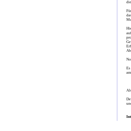
di
Fü
da
Mu
Hi
au
pro
Ge
Er
Ab
No
Es
am
Als
De
un
In