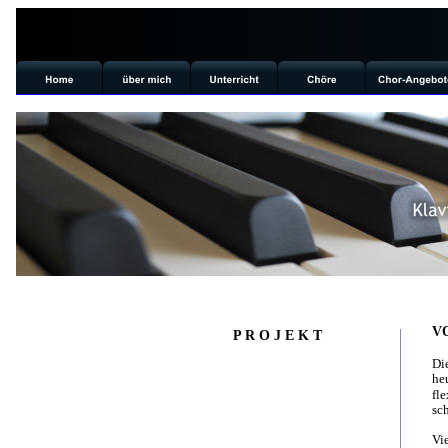
V
P R O J E K T 
Di
he
fl
sc
Vi